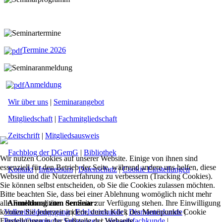
Termine 2026
Anmeldung
Wir über uns
|
Seminarangebot
Mitgliedschaft
|
Fachmitgliedschaft
Zeitschrift
|
Mitgliedsausweis
Fachblog der DGemG
|
Bibliothek
Wir nutzen Cookies auf unserer Website. Einige von ihnen sind
essenziell für den Betrieb der Seite, während andere uns helfen, diese
Kontakt
|
Impressum
|
Datenschutz
|
Cookie Einstellungen
Website und die Nutzererfahrung zu verbessern (Tracking Cookies).
Sie können selbst entscheiden, ob Sie die Cookies zulassen möchten.
Bitte beachten Sie, dass bei einer Ablehnung womöglich nicht mehr
alle Funktionalitäten der Seite zur Verfügung stehen. Ihre Einwilligung
Anmeldung zum Seminar:
können Sie jederzeit ändern, durch Klick des Menüpunkts Cookie
Vollzeitbildungsgang
|
Edelsteinkunde
|
Diamantenkunde
|
Einstellungen in der Fußzeile der Webseite.
Perlen/Organische Substanzen
|
Verkaufsfachkunde
|